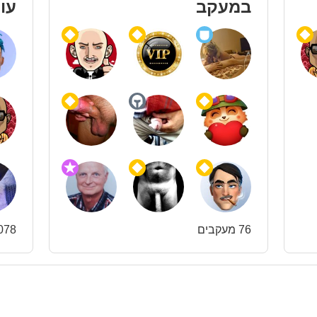
במעקב
עו
76 מעקבים
1078 עו