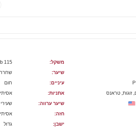
משקל:
115 lb
שיער:
שחרחו
P
עיניים:
חום
, זוגות, טראנס
אתניות:
אסיתי
שיער ערווה:
שעירי
חזה:
אסיתי
ישבן:
גדול