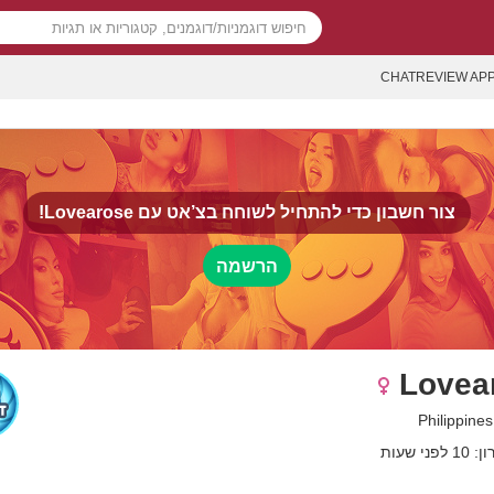
CHATREVIEW AP
צור חשבון כדי להתחיל לשוחח בצ’אט עם
Lovearose!
הרשמה
Lovea
ני שעות