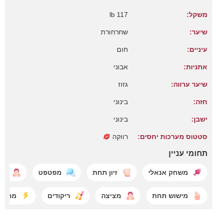
משקל:
117 lb
שיער:
שחרחורת
עיניים:
חום
אתניות:
אבוני
שיער ערווה:
גזוז
חזה:
בינוני
ישבן:
בינוני
סטטוס מערכות יחסים:
רווקה
תחומי עניין
משחק אנאלי
זיון תחת
מפטפט
גרו
מישוש תחת
מציצה
ריקודים
מראים